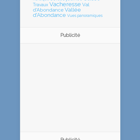
Vacheresse
Val
Travaux
Vallée
d'Abondance
d'Abondance
Vues panoramiques
Publicité
Publicité