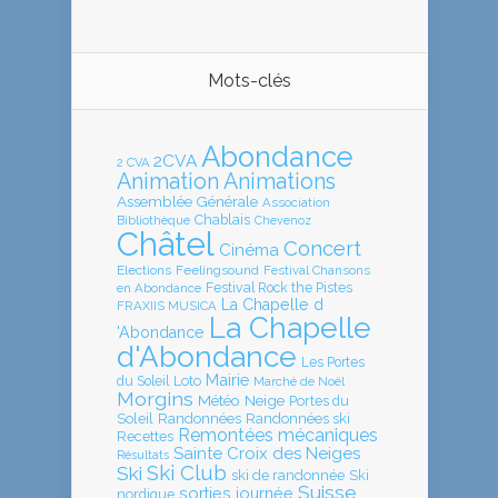
Mots-clés
Abondance
2CVA
2 CVA
Animation
Animations
Assemblée Générale
Association
Chablais
Bibliothèque
Chevenoz
Châtel
Concert
Cinéma
Elections
Feelingsound
Festival Chansons
en Abondance
Festival Rock the Pistes
La Chapelle d
FRAXIIS MUSICA
La Chapelle
'Abondance
d'Abondance
Les Portes
Mairie
Loto
du Soleil
Marché de Noël
Morgins
Météo
Neige
Portes du
Soleil
Randonnées
Randonnées ski
Remontées mécaniques
Recettes
Sainte Croix des Neiges
Résultats
Ski Club
Ski
ski de randonnée
Ski
Suisse
sorties journée
nordique