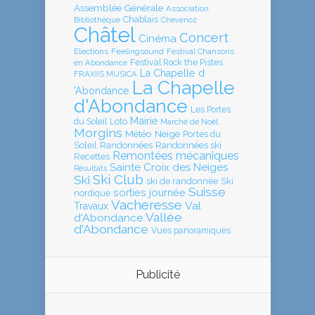
Assemblée Générale
Association
Chablais
Bibliothèque
Chevenoz
Châtel
Concert
Cinéma
Elections
Feelingsound
Festival Chansons
en Abondance
Festival Rock the Pistes
La Chapelle d
FRAXIIS MUSICA
La Chapelle
'Abondance
d'Abondance
Les Portes
Mairie
Loto
du Soleil
Marché de Noël
Morgins
Météo
Neige
Portes du
Soleil
Randonnées
Randonnées ski
Remontées mécaniques
Recettes
Sainte Croix des Neiges
Résultats
Ski Club
Ski
ski de randonnée
Ski
Suisse
sorties journée
nordique
Vacheresse
Val
Travaux
Vallée
d'Abondance
d'Abondance
Vues panoramiques
Publicité