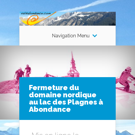
Navigation Menu
Fermeture du
domaine nordique
au lac des Plagnes à
Abondance