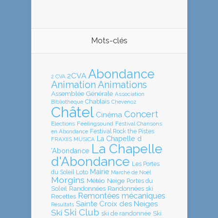
Mots-clés
Abondance
2CVA
2 CVA
Animation
Animations
Assemblée Générale
Association
Chablais
Bibliothèque
Chevenoz
Châtel
Concert
Cinéma
Elections
Feelingsound
Festival Chansons
en Abondance
Festival Rock the Pistes
La Chapelle d
FRAXIIS MUSICA
La Chapelle
'Abondance
d'Abondance
Les Portes
Mairie
Loto
du Soleil
Marché de Noël
Morgins
Météo
Neige
Portes du
Soleil
Randonnées
Randonnées ski
Remontées mécaniques
Recettes
Sainte Croix des Neiges
Résultats
Ski Club
Ski
ski de randonnée
Ski