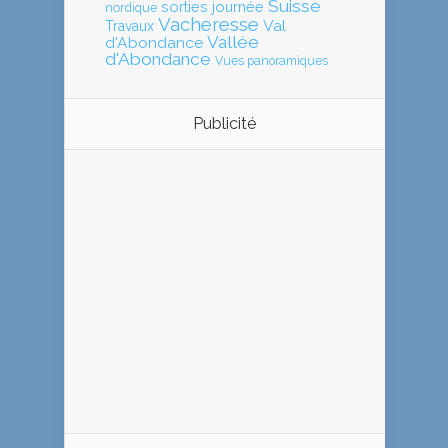
Suisse
sorties journée
nordique
Vacheresse
Val
Travaux
Vallée
d'Abondance
d'Abondance
Vues panoramiques
Publicité