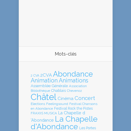
Mots-clés
Abondance
2CVA
2 CVA
Animation
Animations
Assemblée Générale
Association
Chablais
Bibliothèque
Chevenoz
Châtel
Concert
Cinéma
Elections
Feelingsound
Festival Chansons
en Abondance
Festival Rock the Pistes
La Chapelle d
FRAXIIS MUSICA
La Chapelle
'Abondance
d'Abondance
Les Portes