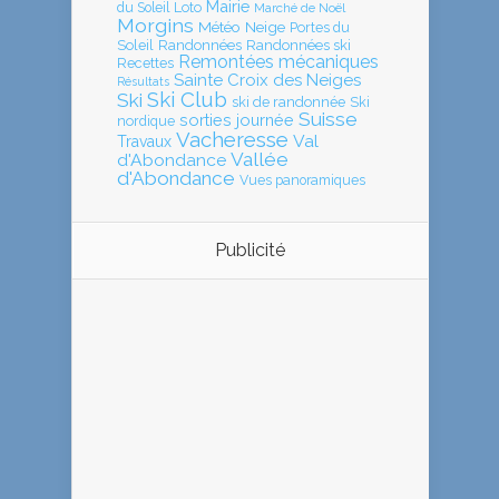
Mairie
Loto
du Soleil
Marché de Noël
Morgins
Météo
Neige
Portes du
Soleil
Randonnées
Randonnées ski
Remontées mécaniques
Recettes
Sainte Croix des Neiges
Résultats
Ski Club
Ski
ski de randonnée
Ski
Suisse
sorties journée
nordique
Vacheresse
Val
Travaux
Vallée
d'Abondance
d'Abondance
Vues panoramiques
Publicité