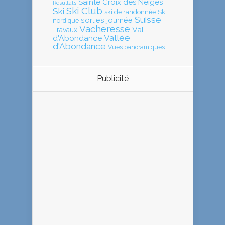
Sainte Croix des Neiges
Résultats
Ski Club
Ski
ski de randonnée
Ski
Suisse
sorties journée
nordique
Vacheresse
Val
Travaux
Vallée
d'Abondance
d'Abondance
Vues panoramiques
Publicité