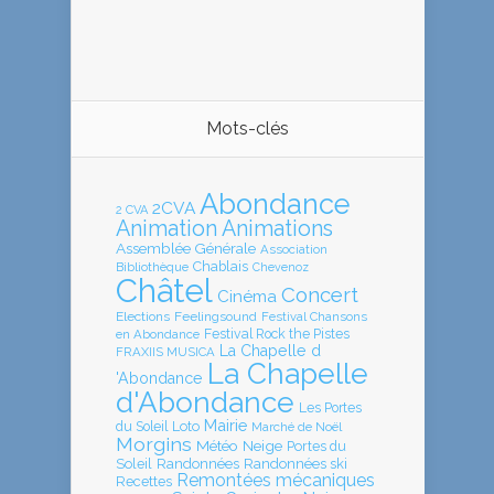
Mots-clés
Abondance
2CVA
2 CVA
Animation
Animations
Assemblée Générale
Association
Chablais
Bibliothèque
Chevenoz
Châtel
Concert
Cinéma
Elections
Feelingsound
Festival Chansons
en Abondance
Festival Rock the Pistes
La Chapelle d
FRAXIIS MUSICA
La Chapelle
'Abondance
d'Abondance
Les Portes
Mairie
Loto
du Soleil
Marché de Noël
Morgins
Météo
Neige
Portes du
Soleil
Randonnées
Randonnées ski
Remontées mécaniques
Recettes