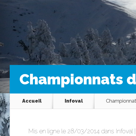
Championnats d
Accueil
Infoval
Championnat
Mis en ligne le 28/03/2014 dans
Infoval
|