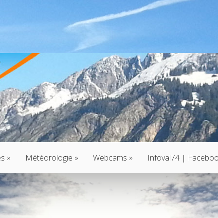
és
»
Météorologie
»
Webcams
»
Infoval74 | Facebo