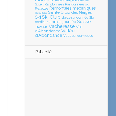
Météo
Neige
Portes du
Soleil
Randonnées
Randonnées ski
Remontées mécaniques
Recettes
Sainte Croix des Neiges
Résultats
Ski Club
Ski
ski de randonnée
Ski
Suisse
sorties journée
nordique
Vacheresse
Val
Travaux
Vallée
d'Abondance
d'Abondance
Vues panoramiques
Publicité