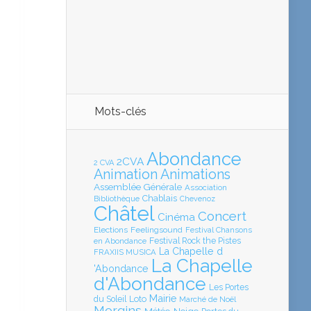
Mots-clés
Abondance
2CVA
2 CVA
Animation
Animations
Assemblée Générale
Association
Chablais
Bibliothèque
Chevenoz
Châtel
Concert
Cinéma
Elections
Feelingsound
Festival Chansons
en Abondance
Festival Rock the Pistes
La Chapelle d
FRAXIIS MUSICA
La Chapelle
'Abondance
d'Abondance
Les Portes
Mairie
Loto
du Soleil
Marché de Noël
Morgins