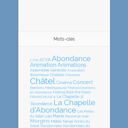
Mots-clés
Abondance
2CVA
2 CVA
Animation
Animations
Assemblée Générale
Association
Chablais
Bibliothèque
Chevenoz
Châtel
Concert
Cinéma
Elections
Feelingsound
Festival Chansons
en Abondance
Festival Rock the Pistes
La Chapelle d
FRAXIIS MUSICA
La Chapelle
'Abondance
d'Abondance
Les Portes
Mairie
Loto
du Soleil
Marché de Noël
Morgins
Météo
Neige
Portes du
Soleil
Randonnées
Randonnées ski