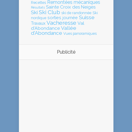
Remontées mécaniques
Recettes
Sainte Croix des Neiges
Résultats
Ski Club
Ski
ski de randonnée
Ski
Suisse
sorties journée
nordique
Vacheresse
Val
Travaux
Vallée
d'Abondance
d'Abondance
Vues panoramiques
Publicité